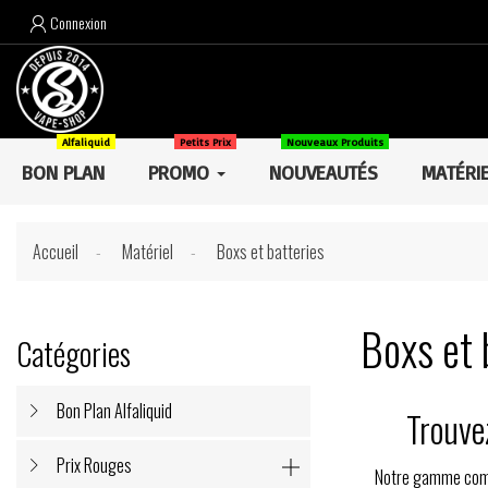
Connexion

Alfaliquid
Petits Prix
Nouveaux Produits
BON PLAN
PROMO
NOUVEAUTÉS
MATÉRI
Accueil
Matériel
Boxs et batteries
Boxs et 
Catégories
Bon Plan Alfaliquid
Trouve
Prix Rouges

Notre gamme comp