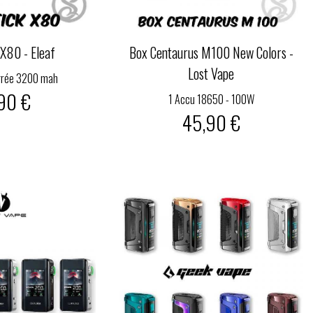
 X80 - Eleaf
Box Centaurus M100 New Colors -
Lost Vape
égrée 3200 mah
90 €
1 Accu 18650 - 100W
45,90 €