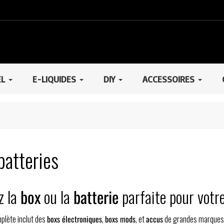
EL
E-LIQUIDES
DIY
ACCESSOIRES
batteries
z la
box
ou la
batterie
parfaite pour votr
lète inclut des
boxs électroniques
,
boxs mods
, et
accus
de grandes marques p