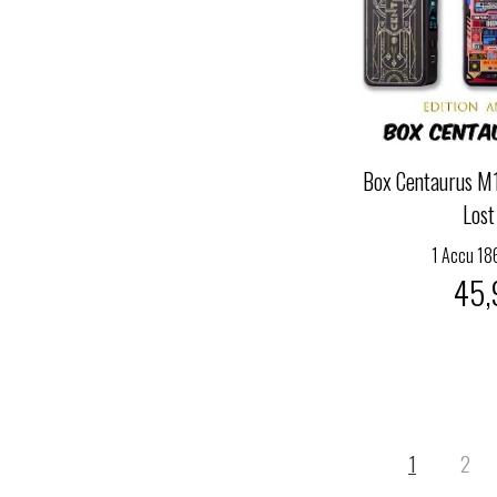
Box Centaurus M1
Lost
1 Accu 18
45,
1
2