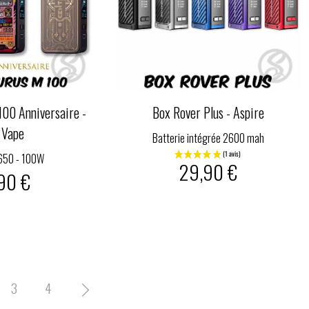
00 Anniversaire -
Box Rover Plus - Aspire
 Vape
Batterie intégrée 2600 mah
650 - 100W
29,90 €
90 €
3
4
