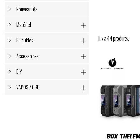
Nouveautés
Matériel

Il y a 44 produits.
E-liquides

Accessoires

DIY

VAPOS / CBD
