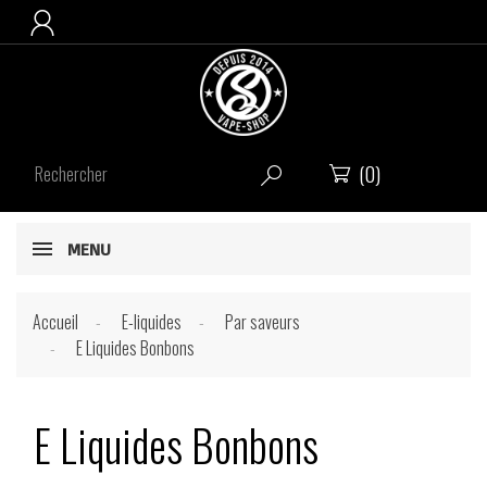

(0)


MENU
Accueil
E-liquides
Par saveurs
E Liquides Bonbons
E Liquides Bonbons