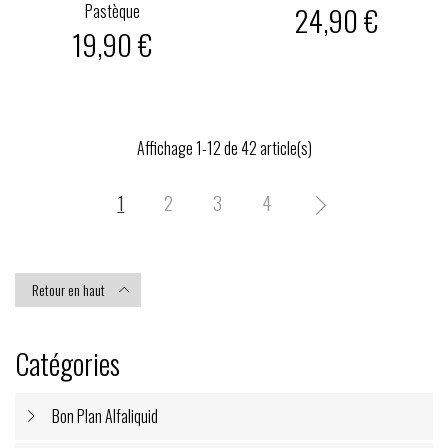
Pastèque
24,90 €
19,90 €
Affichage 1-12 de 42 article(s)
1
2
3
4

Retour en haut

Catégories
Bon Plan Alfaliquid