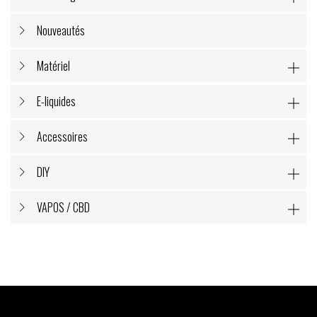
Nouveautés
Matériel

E-liquides

Accessoires

DIY

VAPOS / CBD
