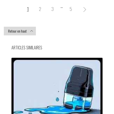
…
1
2
3
5

Retour en haut

ARTICLES SIMILAIRES