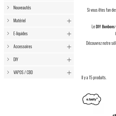
Nouveautés
Si vous êtes fan de
Matériel

Le
DIY Bonbons
E-liquides

Découvrez notre sél
Accessoires

DIY

VAPOS / CBD

Il y a 15 produits.