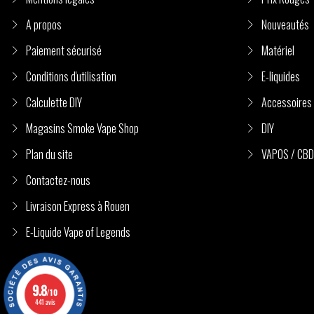
A propos
Nouveautés
Paiement sécurisé
Matériel
Conditions d'utilisation
E-liquides
Calculette DIY
Accessoires
Magasins Smoke Vape Shop
DIY
Plan du site
VAPOS / CBD
Contactez-nous
Livraison Express à Rouen
E-Liquide Vape of Legends
9.8
/10
441 avis