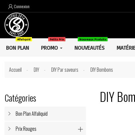
Connexion

Alfaliquid
Petits Prix
Nouveaux Produits
BON PLAN
PROMO
NOUVEAUTÉS
MATÉRI
Accueil
DIY
DIY Par saveurs
DIY Bombons
DIY Bom
Catégories
Bon Plan Alfaliquid
Prix Rouges
