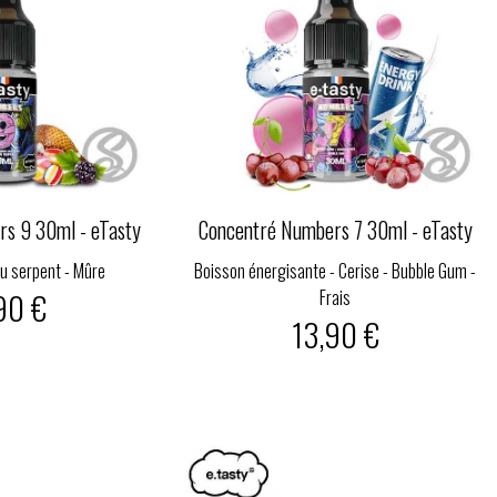
s 9 30ml - eTasty
Concentré Numbers 7 30ml - eTasty
du serpent - Mûre
Boisson énergisante - Cerise - Bubble Gum -
90 €
Frais
13,90 €