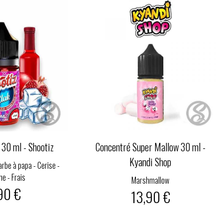
 30 ml - Shootiz
Concentré Super Mallow 30 ml -
Kyandi Shop
rbe à papa - Cerise -
e - Frais
Marshmallow
90 €
13,90 €