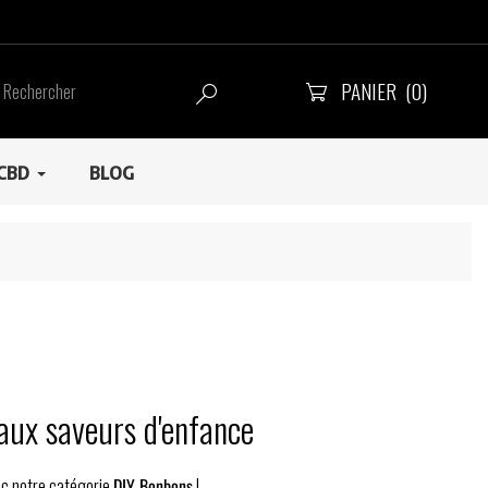
PANIER
(0)


CBD
BLOG
 aux saveurs d'enfance
ec notre catégorie
DIY Bonbons
!