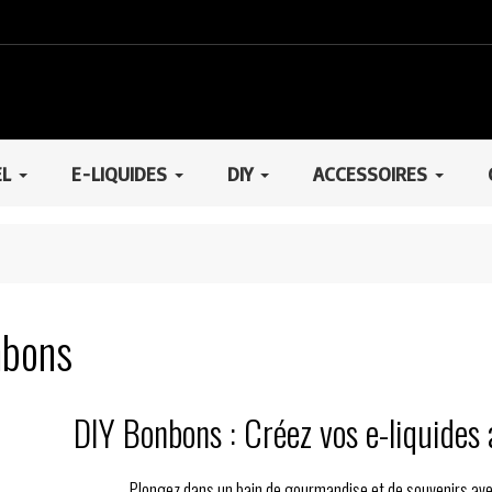
EL
E-LIQUIDES
DIY
ACCESSOIRES
bons
DIY Bonbons : Créez vos e-liquides
Plongez dans un bain de gourmandise et de souvenirs av