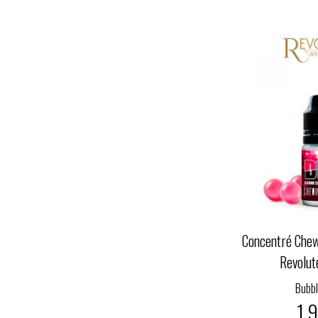
Concentré Chew
Revolut
Bubb
1,