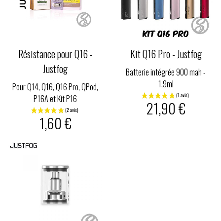
Résistance pour Q16 -
Kit Q16 Pro - Justfog
Justfog
Batterie intégrée 900 mah -
1,9ml
Pour Q14, Q16, Q16 Pro, QPod,
P16A et Kit P16
21,90 €
1,60 €