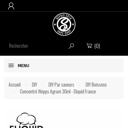

(0)


MENU
Accueil
DIY
DIY Par saveurs
DIY Boissons
Concentré Wepps Agrum 30ml - Eliquid France