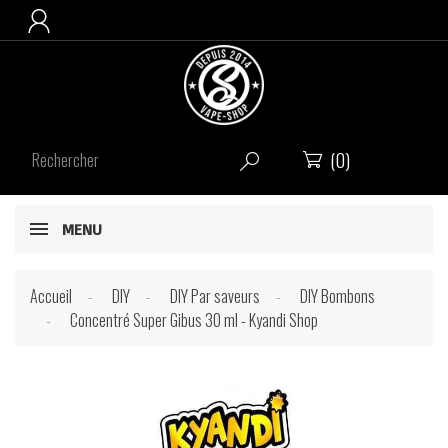

(0)


MENU
Accueil
DIY
DIY Par saveurs
DIY Bombons
Concentré Super Gibus 30 ml - Kyandi Shop