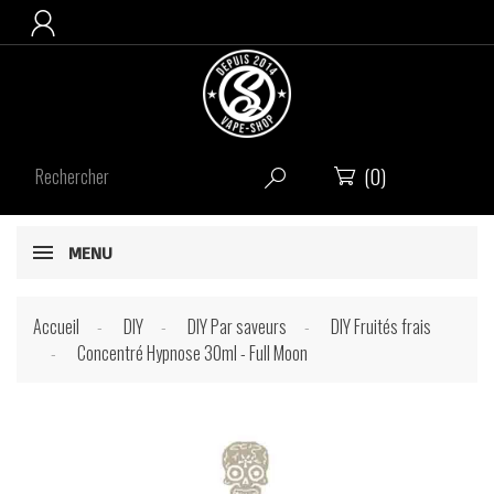

(0)


MENU
Accueil
DIY
DIY Par saveurs
DIY Fruités frais
Concentré Hypnose 30ml - Full Moon