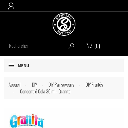

(0)


MENU
Accueil
DIY
DIY Par saveurs
DIY Fruités
Concentré Cola 30 ml - Granita