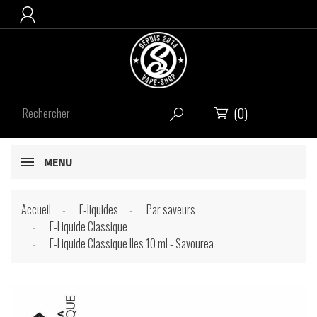

(0)


MENU
Accueil
E-liquides
Par saveurs
E-Liquide Classique
E-Liquide Classique Iles 10 ml - Savourea