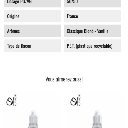
Dosage PG/VG
50/50
Origine
France
Arômes
Classique Blond - Vanille
Type de flacon
P.E.T. (plastique recyclable)
Vous aimerez aussi