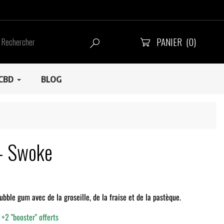
PANIER
(0)


CBD
BLOG
 - Swoke
bble gum avec de la groseille, de la fraise et de la pastèque.
+2 "booster" offerts