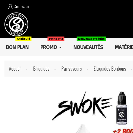
Connexion

Alfaliquid
Petits Prix
Nouveaux Produits
BON PLAN
PROMO
NOUVEAUTÉS
MATÉRI
Accueil
E-liquides
Par saveurs
E Liquides Bonbons