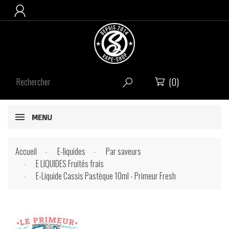

(0)


MENU
Accueil
E-liquides
Par saveurs
E LIQUIDES Fruités frais
E-Liquide Cassis Pastèque 10ml - Primeur Fresh