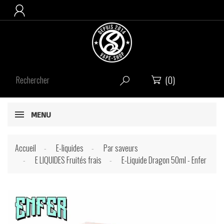

(0)


MENU
Accueil
E-liquides
Par saveurs
E LIQUIDES Fruités frais
E-Liquide Dragon 50ml - Enfer