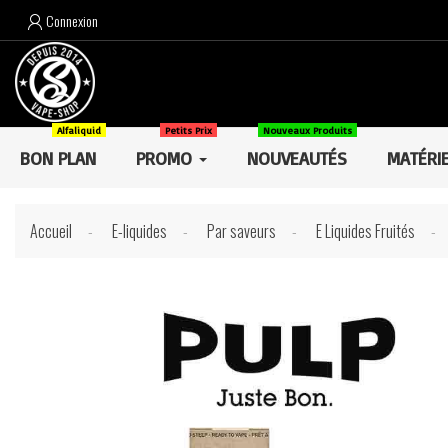
Connexion

Alfaliquid
Petits Prix
Nouveaux Produits
BON PLAN
PROMO
NOUVEAUTÉS
MATÉRI
Accueil
E-liquides
Par saveurs
E Liquides Fruités