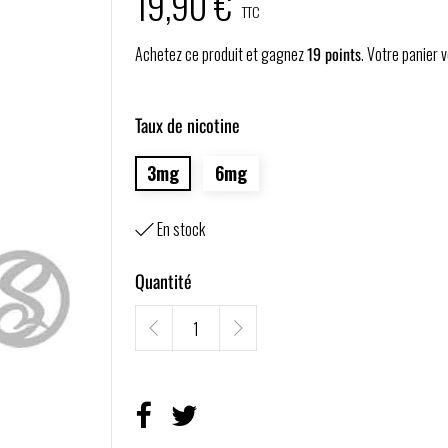
19,90 €
TTC
Achetez ce produit et gagnez
19
points
. Votre panier
Taux de nicotine
3mg
6mg
En stock

Quantité