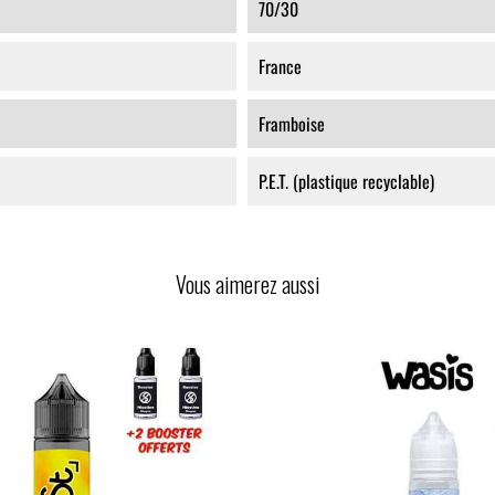
70/30
France
Framboise
P.E.T. (plastique recyclable)
Vous aimerez aussi