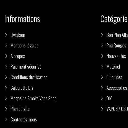
Informations
Catégorie
Livraison
Bon Plan Alfa
Mentions légales
Prix Rouges
A propos
Nouveautés
Paiement sécurisé
Matériel
Conditions d'utilisation
E-liquides
Calculette DIY
Accessoires
Magasins Smoke Vape Shop
DIY
Plan du site
VAPOS / CBD
Contactez-nous