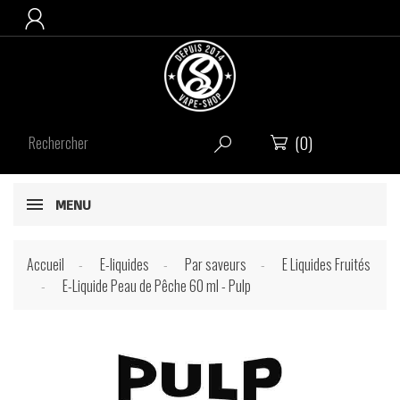

(0)


MENU
Accueil
E-liquides
Par saveurs
E Liquides Fruités
E-Liquide Peau de Pêche 60 ml - Pulp