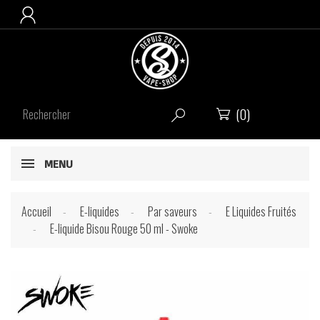

(0)


MENU
Accueil
E-liquides
Par saveurs
E Liquides Fruités
E-liquide Bisou Rouge 50 ml - Swoke