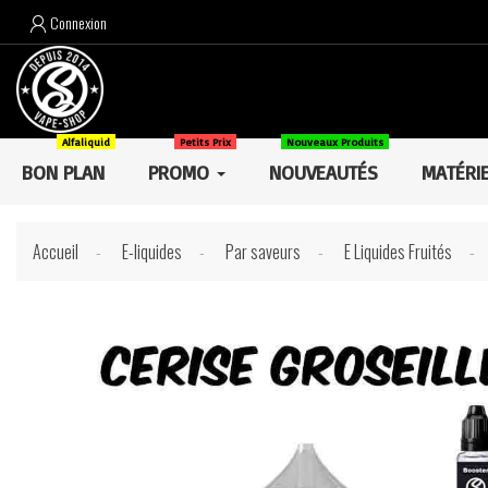
Connexion

Alfaliquid
Petits Prix
Nouveaux Produits
BON PLAN
PROMO
NOUVEAUTÉS
MATÉRI
Accueil
E-liquides
Par saveurs
E Liquides Fruités