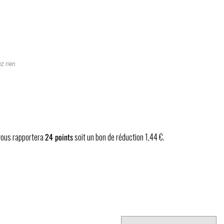
z rien.
 vous rapportera
24
points
soit un bon de réduction
1,44 €
.