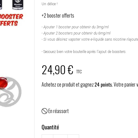
Un délice !
+2 booster offerts
- Ajouter 1 booster pour obtenir du 3mg/ml
- Ajouter 2 boosters pour obtenir du 6mg/ml
- Si vous désirez vapoter votre e-liquide sans nicotine n'ajoute
-
Secouez bien votre bouteille après l'ajout de boosters.
24,90 €
TTC
Achetez ce produit et gagnez
24
points
. Votre panier
En réassort

Quantité