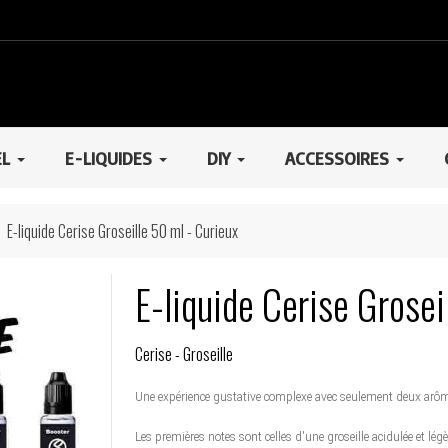
EL
E-LIQUIDES
DIY
ACCESSOIRES
E-liquide Cerise Groseille 50 ml - Curieux
E-liquide Cerise Grosei
Cerise - Groseille
Une expérience gustative complexe avec seulement deux arômes 
Les premières notes sont celles d'une groseille acidulée et lég