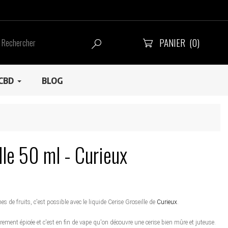
PANIER
(0)


CBD
BLOG
lle 50 ml - Curieux
de fruits, c'est possible avec le liquide Cerise Groseille de
Curieux
.
èrement épicée et c'est en fin de vape qu'on découvre une cerise bien mûre et juteuse.