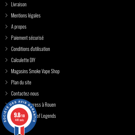
Livraison
Mentions légales
A propos
Paiement sécurisé
Conditions d'utilisation
Calculette DIY
Magasins Smoke Vape Shop
Plan du site
Contactez-nous
Livraison Express à Rouen
9.8
E-Liquide Vape of Legends
/10
441 avis