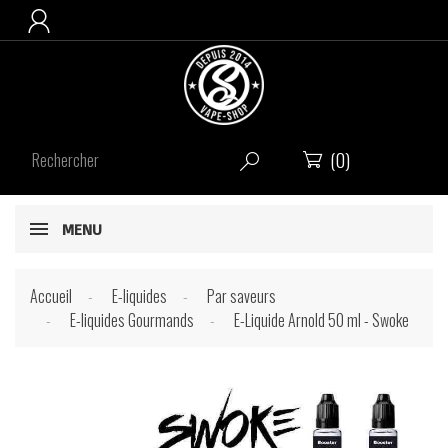

(0)


MENU
Accueil
E-liquides
Par saveurs
E-liquides Gourmands
E-Liquide Arnold 50 ml - Swoke