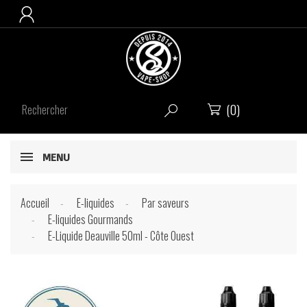

(0)


MENU
Accueil
E-liquides
Par saveurs
E-liquides Gourmands
E-Liquide Deauville 50ml - Côte Ouest