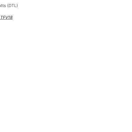
tts (DTL)
u TFV18