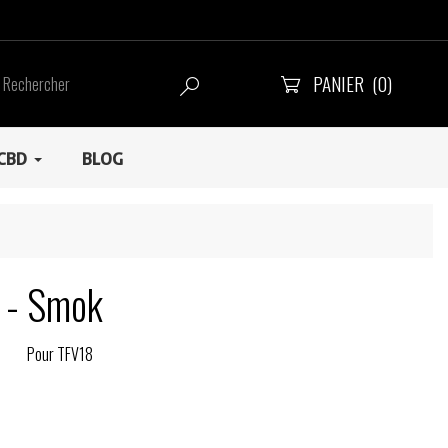
PANIER
(0)


CBD
BLOG
 - Smok
Pour TFV18