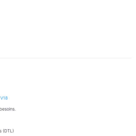
FV18
 besoins.
s (DTL)