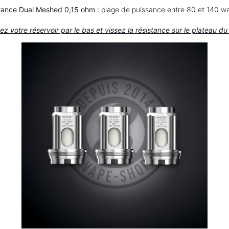
tance Dual Meshed 0,15 ohm :
plage de puissance entre 80 et 140 wa
ez votre réservoir par le bas et vissez la résistance sur le plateau d