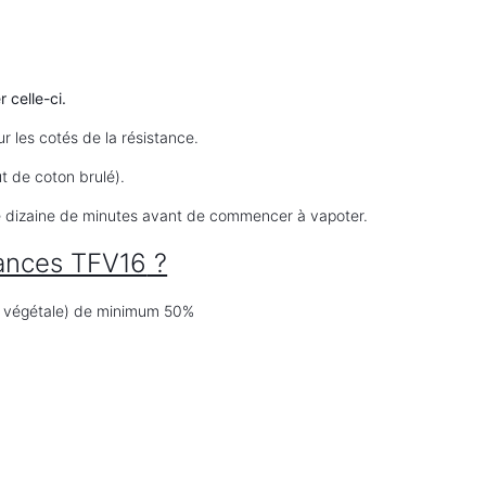
 celle-ci.
ur les cotés de la
résistance
.
t de coton brulé).
une dizaine de minutes avant de commencer à vapoter.
tances TFV16
?
ne végétale) de minimum 50%